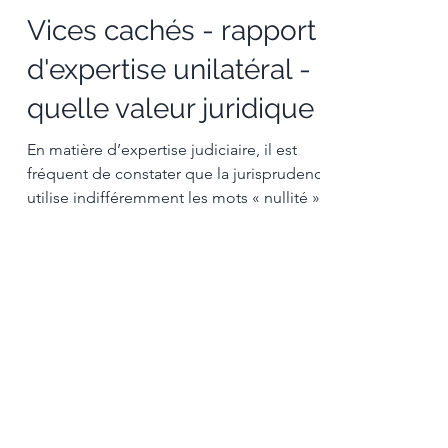
Vices cachés - rapport
d'expertise unilatéral -
quelle valeur juridique ?
En matière d’expertise judiciaire, il est
fréquent de constater que la jurisprudence
utilise indifféremment les mots « nullité » et
...
DROIT IMMOBILIER
Annulation d'une vente
immobilière pour dol
(oui) - Obligation
d'information du