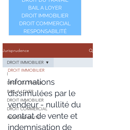
BAIL A LOYER
DROIT IMMOBILIER
DROIT COMMERCIAL
RESPONSABILITÉ
Jurisprudence
DROIT IMMOBILIER
DROIT IMMOBILIER
l
Informations
DROIT DU TRAVAIL
dissimulées par le
BAIL A LOYER
DROIT IMMOBILIER
vendeur - nullité du
DROIT COMMERCIAL
contrat de vente et
RESPONSABILITÉ
indemnisation de