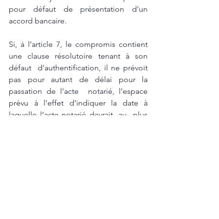
pour défaut de présentation d’un 
accord bancaire. 
Si, à l’article 7, le compromis contient 
une clause résolutoire tenant à son 
défaut  d’authentification, il ne prévoit 
pas pour autant de délai pour la 
passation de l’acte  notarié, l’espace 
prévu à l’effet d’indiquer la date à 
laquelle l’acte notarié devrait, au  plus 
tard, être signé, n’ayant pas été rempli. 
Tel que l’ont souligné les juges de 
première instance, 
« la réitération par 
acte  authentique d’une promesse 
synallagmatique de vente n’est qu’une 
modalité  d’exécution du contrat. Les 
cocontractants sont liés par un contrat 