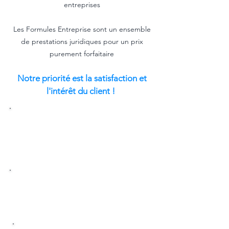
entreprises
Les Formules Entreprise sont un ensemble
de prestations juridiques pour un prix
purement forfaitaire
Notre priorité est la satisfaction et
l'intérêt du client !
FORMULE AVOCAT
RECOUVREMENT
Recouvrer
vos factures impayée ou créances
de nature contractuelle
FORMULE AVOCAT
CONFORMITE
Vérifier la conformité légale de vos contrats
et de votre documentation juridique
FORMULE AVOCAT DUE