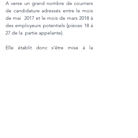
A verse un grand nombre de courriers 
de candidature adressés entre le mois 
de mai  2017 et le mois de mars 2018 à 
des employeurs potentiels (pièces 18 à 
27 de la  partie appelante). 
Elle établit donc s’être mise à la 
recherche d’un nouvel emploi  sans 
attendre l’expiration du délai de 
préavis, au cours duquel elle était 
dispensée  de travailler. Il résulte 
ensuite d’un courrier de Pôle emploi du 
16 août 2017 que c’est à partir de  cette 
date, soit le lendemain de l’expiration 
de la période de préavis, que A a été  
inscrite sur la liste des demandeurs 
d’emploi. Le délai de carence et le « 
différé  d’indemnisation » appliqués 
par Pôle emploi en vertu des 