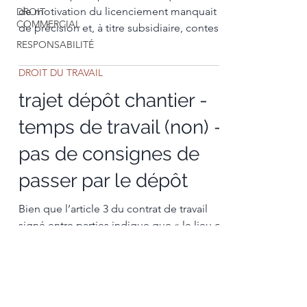
de motivation du licenciement manquait
DROIT
COMMERCIAL
de précision et, à titre subsidiaire, contesté
le..
RESPONSABILITÉ
DROIT DU TRAVAIL
trajet dépôt chantier -
temps de travail (non) -
pas de consignes de
passer par le dépôt
Bien que l’article 3 du contrat de travail
signé entre parties indique que « le lieu de
travail du salarié dépendra de la...