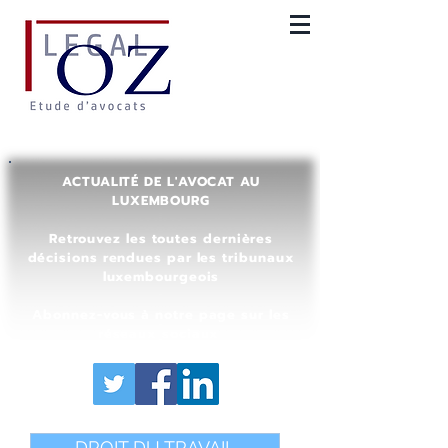
ACTUALITÉ DE L'AVOCAT AU
LUXEMBOURG
Retrouvez les toutes dernières
décisions rendues par les tribunaux
luxembourgeois
Abonnez-vous à notre page sur les
réseaux sociaux
DROIT DU TRAVAIL