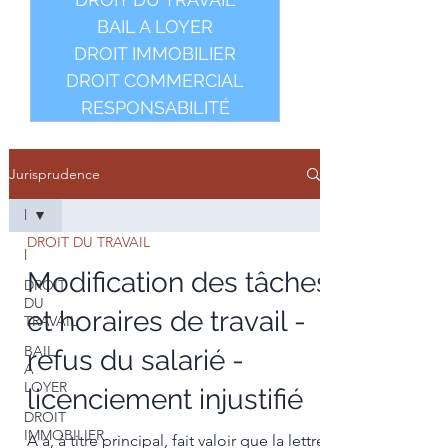
BAIL A LOYER
DROIT IMMOBILIER
DROIT COMMERCIAL
RESPONSABILITÉ
Jurisprudence
l
DROIT DU TRAVAIL
l
Modification des tâches
DROIT
DU
et horaires de travail -
TRAVAIL
BAIL
refus du salarié -
A
LOYER
licenciement injustifié
DROIT
IMMOBILIER
A a, à titre principal, fait valoir que la lettre