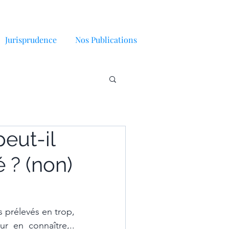
Jurisprudence
Nos Publications
eut-il
é ? (non)
prélevés en trop, 
r en connaître,.. 