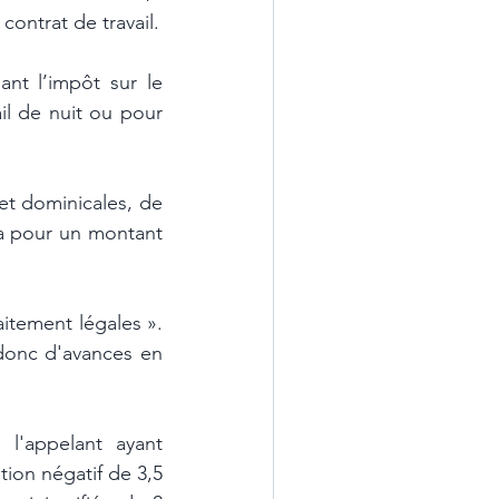
s'agissant selon lui d'une demande prenant directement sa source dans le contrat de travail. 
ant l’impôt sur le 
il de nuit ou pour 
et dominicales, de 
a pour un montant 
itement légales ». 
donc d'avances en 
l'appelant ayant 
ion négatif de 3,5 