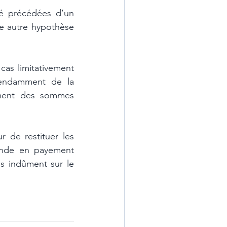
té précédées d’un 
e autre hypothèse 
as limitativement 
pendamment de la 
ment des sommes 
r de restituer les 
ande en payement 
s indûment sur le 