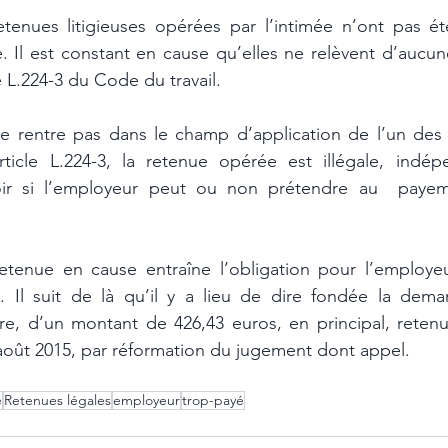
tenues litigieuses opérées par l’intimée n’ont pas é
. Il est constant en cause qu’elles ne relèvent d’aucun
e L.224-3 du Code du travail. 
ne rentre pas dans le champ d’application de l’un des c
rticle L.224-3, la retenue opérée est illégale, indé
oir si l’employeur peut ou non prétendre au  paye
 retenue en cause entraîne l’obligation pour l’employeu
 Il suit de là qu’il y a lieu de dire fondée la dem
aire, d’un montant de 426,43 euros, en principal, retenu
’août 2015, par réformation du jugement dont appel. 
e
Retenues légales
employeur
trop-payé