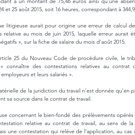
dant à un montant de 75,46 euros ainsi qu'une absence
s 24 et 25 août 2015, soit 16 heures, correspondant à 344,9
e litigieuse aurait pour origine une erreur de calcul d
s relative au mois de juin 2015, laquelle erreur aurait été
égatifs », sur la fiche de salaire du mois d'août 2015. 
rticle 25 du Nouveau Code de procédure civile, le tribun
 connaître des contestations relatives au contrat de
 employeurs et leurs salariés ». 
rielle de la juridiction du travail n’est donnée qu’en pr
t sa source dans le contrat de travail. 
euse concernant le bien-fondé des prélèvements opérés a
estation relative au contrat de travail, au sens de la 
ais une contestation qui relève de l’application, au cas d