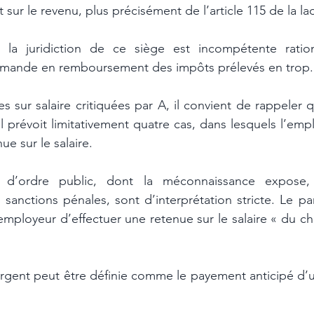
sur le revenu, plus précisément de l’article 115 de la ladi
la juridiction de ce siège est incompétente ratio
emande en remboursement des impôts prélevés en trop.
 sur salaire critiquées par A, il convient de rappeler que
 prévoit limitativement quatre cas, dans lesquels l’empl
e sur le salaire. 
s d’ordre public, dont la méconnaissance expose, 
 sanctions pénales, sont d’interprétation stricte. Le pa
’employeur d’effectuer une retenue sur le salaire « du che
argent peut être définie comme le payement anticipé d’u