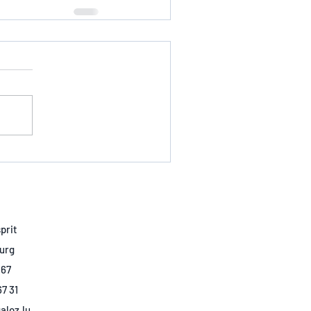
prit
urg
7 67
67 31
aloz.lu