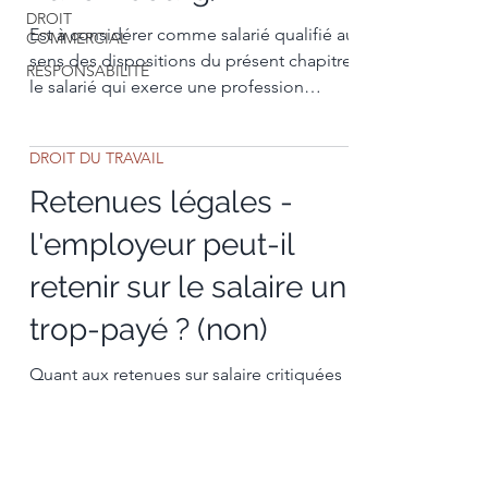
DROIT
Est à considérer comme salarié qualifié au
COMMERCIAL
sens des dispositions du présent chapitre,
RESPONSABILITÉ
le salarié qui exerce une profession
comportant un...
DROIT DU TRAVAIL
Retenues légales -
l'employeur peut-il
retenir sur le salaire un
trop-payé ? (non)
Quant aux retenues sur salaire critiquées
par A, il convient de rappeler que l’article
L.224-3 du Code du travail prévoit
limitativement..