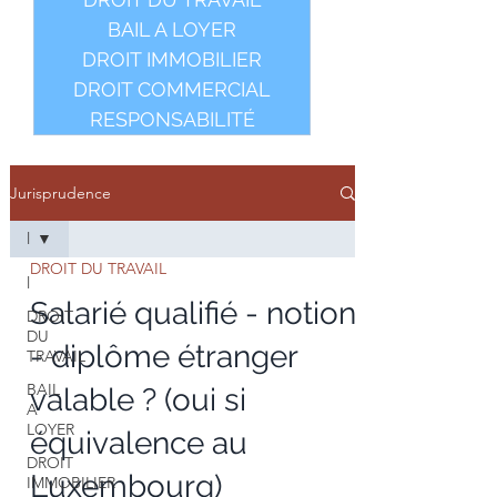
BAIL A LOYER
DROIT IMMOBILIER
DROIT COMMERCIAL
RESPONSABILITÉ
Jurisprudence
l
DROIT DU TRAVAIL
l
Salarié qualifié - notion
DROIT
DU
- diplôme étranger
TRAVAIL
BAIL
valable ? (oui si
A
LOYER
équivalence au
DROIT
Luxembourg)
IMMOBILIER