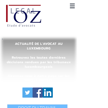
ACTUALITÉ DE L'AVOCAT AU
LUXEMBOURG
Retrouvez les toutes dernières
décisions rendues par les tribunaux
luxembourgeois
Abonnez-vous à notre page sur les
réseaux sociaux
DROIT DU TRAVAIL