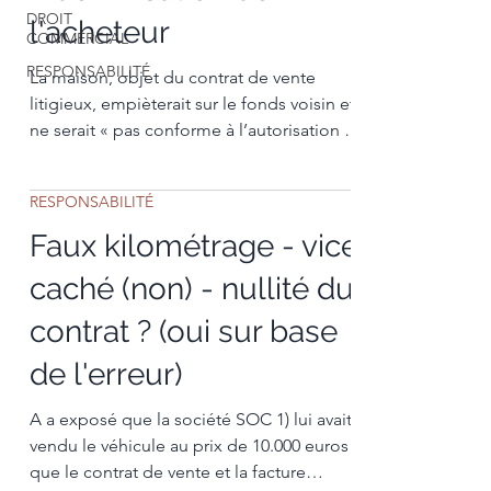
DROIT
l'acheteur
COMMERCIAL
RESPONSABILITÉ
La maison, objet du contrat de vente
litigieux, empièterait sur le fonds voisin et
ne serait « pas conforme à l’autorisation de
bâtir
RESPONSABILITÉ
Faux kilométrage - vice
caché (non) - nullité du
contrat ? (oui sur base
de l'erreur)
A a exposé que la société SOC 1) lui avait
vendu le véhicule au prix de 10.000 euros et
que le contrat de vente et la facture