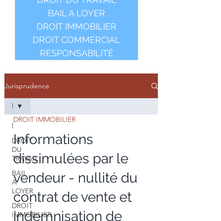
BAIL A LOYER
DROIT IMMOBILIER
DROIT COMMERCIAL
RESPONSABILITÉ
Jurisprudence
l
DROIT IMMOBILIER
l
Informations
DROIT
DU
dissimulées par le
TRAVAIL
BAIL
vendeur - nullité du
A
LOYER
contrat de vente et
DROIT
indemnisation de
IMMOBILIER