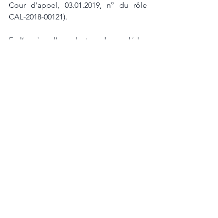
Cour d’appel, 03.01.2019, n° du rôle 
CAL-2018-00121). 
En l’espèce, l’appelante a demandé les 
motifs de licenciement en date du 16  
octobre 2017 et a seulement contesté la 
modification unilatérale de son contrat 
de  travail pendant la durée du préavis, 
dans le cadre de la requête introductive  
d’instance du 7 février 2018. 
Dans ces conditions, il y a lieu de 
retenir que l’appelante a tacitement 
accepté la  modification de son contrat 
de travail tel que décidé 
unilatéralement par son employeur et 
qu’elle ne saurait valablement 
prétendre à l’indemnisation d’un  
préjudice moral subi du fait de 