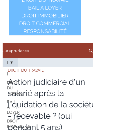
BAIL A LOYER
DROIT IMMOBILIER
DROIT COMMERCIAL
RESPONSABILITÉ
Jurisprudence
l
DROIT DU TRAVAIL
l
Action judiciaire d'un
DROIT
DU
salarié après la
TRAVAIL
BAIL
liquidation de la société
A
LOYER
- recevable ? (oui
DROIT
pendant 5 ans)
IMMOBILIER