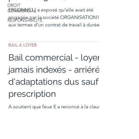
DROIT
ERSONNE1.) a exposé qu’elle avait été
COMMERCIAL
engagée par la société ORGANISATION1.)
RESPONSABILITÉ
aux termes d’un contrat de travail à durée
indéterminée
BAIL A LOYER
Bail commercial - loyers
jamais indexés - arriérés
d'adaptations dus sauf
prescription
A soutient que feue E a renoncé à la clause
indiciaire, dans la mesure où elle ne lui
aurait jamais réclamé le loyer indexé.