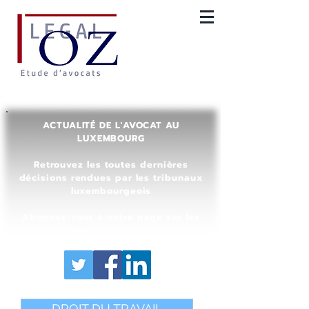
ACTUALITÉ DE L'AVOCAT AU
LUXEMBOURG
Retrouvez les toutes dernières
décisions rendues par les tribunaux
luxembourgeois
Abonnez-vous à notre page sur les
réseaux sociaux
DROIT DU TRAVAIL