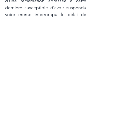
d’une réclamation adressée à cette 
dernière susceptible d’avoir suspendu 
voire même interrompu le délai de 
prescription d’une année. 
Elles ne font pas non plus état d’une 
cause de suspension ou d’interruption 
de la prescription prévue par la loi de la 
juridiction saisie, à savoir par le Code 
civil ou le Code de commerce 
luxembourgeois, étant cependant 
précisé que les délais prévus par 
l’article 108 du Code de commerce ne 
s’appliquent pas au contrat de transport 
international. 
La demande en condamnation dirigée 
par la société B contre la société C date 
du 17 novembre 2008. 