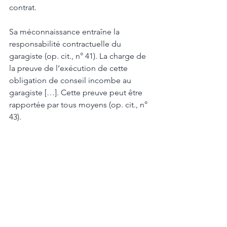
contrat. 
Sa méconnaissance entraîne la 
responsabilité contractuelle du 
garagiste (op. cit., n° 41). La charge de 
la preuve de l’exécution de cette 
obligation de conseil incombe au 
garagiste […]. Cette preuve peut être 
rapportée par tous moyens (op. cit., n° 
43). 
Le garagiste a le devoir d’informer son 
client de l’opportunité de réaliser 
certains travaux que ce dernier n’avait 
pas requis, mais que le professionnel 
juge nécessaire après examen du 
véhicule (op. cit., n° 46). 
Le garagiste est tenu d’apporter un 