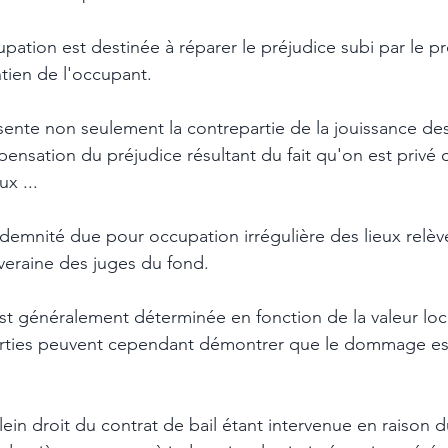
pation est destinée à réparer le préjudice subi par le pro
tien de l'occupant. 
ente non seulement la contrepartie de la jouissance des
nsation du préjudice résultant du fait qu'on est privé de
x ... 
demnité due pour occupation irrégulière des lieux relèv
veraine des juges du fond. 
t généralement déterminée en fonction de la valeur loca
arties peuvent cependant démontrer que le dommage est 
lein droit du contrat de bail étant intervenue en raiso