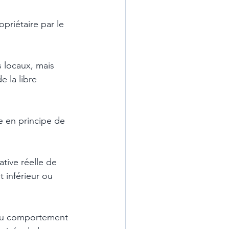
priétaire par le 
 locaux, mais 
 la libre 
e en principe de 
tive réelle de 
inférieur ou 
n du comportement 