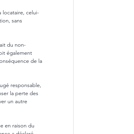
 locataire, celui-
tion, sans 
fait du non-
oit également 
 conséquence de la 
 jugé responsable, 
ser la perte des 
ver un autre 
ue en raison du 
ance a déclaré 