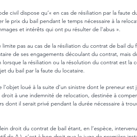
ode civil dispose qu’« en cas de résiliation par la faute du
er le prix du bail pendant le temps nécessaire à la reloca
ages et intérêts qui ont pu résulter de l'abus ». 
e limite pas au cas de la résiliation du contrat de bail du 
cataire de ses engagements découlant du contrat, mais d
n lorsque la résiliation ou la résolution du contrat est la
jet du bail par la faute du locataire. 
 l’objet loué à la suite d’un sinistre dont le preneur est
 droit à une indemnité de relocation, destinée à compen
s dont il serait privé pendant la durée nécessaire à trou
lein droit du contrat de bail étant, en l’espèce, interven
f de A.), c’est à bon droit que le juge de première inst