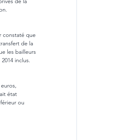
rivés de la 
on. 
ir constaté que 
ransfert de la 
e les bailleurs 
2014 inclus. 
it état 
férieur ou 