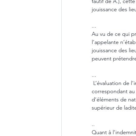
fautif de A.), cett
jouissance des li
...
Au vu de ce qui pr
l’appelante n’établ
jouissance des lieu
peuvent prétendre
...
 L’évaluation de l’indemnité d’occupation au montant mensuel de 3.000,00 euros, 
correspondant au m
d’éléments de natu
supérieur de ladit
..
Quant à l’indemnit