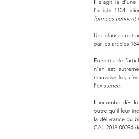
Il s’agit là d’un
l’article 1134, a
formées tiennent li
Une clause contrac
par les articles 16
En vertu de l’artic
n’en est autreme
mauvaise foi, c’es
l’existence.
Il incombe dès lo
outre qu’il leur in
la délivrance du b
CAL-2018-00094 du