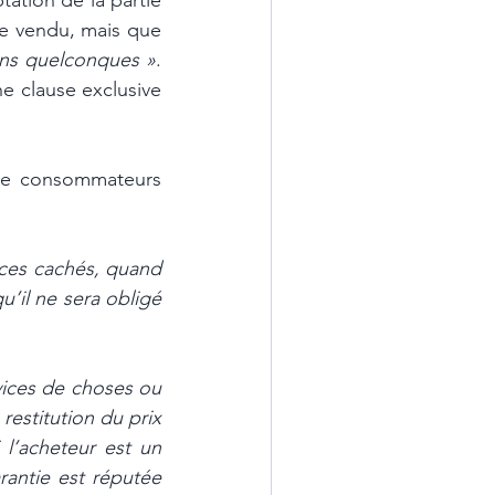
tation de la partie 
e vendu, mais que 
ons quelconques »
. 
e clause exclusive 
 de consommateurs 
ices cachés, quand 
’il ne sera obligé 
vices de choses ou 
restitution du prix 
l’acheteur est un 
rantie est réputée 