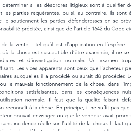
 déterminer si les désordres litigieux sont à qualifier de
 les parties requérantes, ou si, au contraire, ils sont à 
e le soutiennent les parties défenderesses en se préva
sabilité précitée, ainsi que de l’article 1642 du Code civ
e la vente – tel qu’il est d’application en l’espèce – 
où la chose est susceptible d’être examinée, il ne se r
médiates et d’investigation normale. Un examen trop s
isant. Les vices apparents sont ceux que l’acheteur peut
maires auxquelles il a procédé ou aurait dû procéder. Le
 ou le mauvais fonctionnement de la chose, dans l’impo
onditions satisfaisantes, dans les conséquences nuis
utilisation normale. Il faut que la qualité faisant défa
on reconnaît à la chose. En principe, il ne suffit pas que 
eteur pouvait envisager ou que le vendeur avait promise
sans incidence réelle sur l’utilité de la chose. Il faut qu