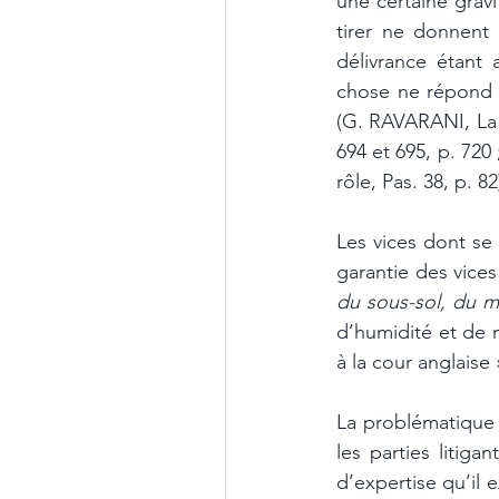
une certaine gravi
tirer ne donnent 
délivrance étant 
chose ne répond p
(G. RAVARANI, La r
694 et 695, p. 720
rôle, Pas. 38, p. 82
Les vices dont se 
garantie des vices
du sous-sol, du mu
d’humidité et de m
à la cour anglaise 
La problématique 
les parties litiga
d’expertise qu’il 