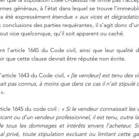
er que la stipulation citée ci-dessus ne limite pas l’accep
rmes généraux, à l’état dans lequel se trouve l’immeubl
n a été expressément étendue 
« aux vices et dégradati
conclusions des parties requérantes, il s’agit donc d’un
out vice quelconque, qu’il soit apparent ou caché.
ent l’article 1645 du Code civil, ainsi que leur qualité
ir que cette clause devrait être réputée non écrite.
rticle 1643 du Code civil, 
« [le vendeur] est tenu des v
ait pas connus, à moins que dans ce cas il n’ait stipulé qu
».
icle 1645 du code civil : 
« Si le vendeur connaissait les 
bricant ou d’un vendeur professionnel, il est tenu, outre la 
de tous les dommages et intérêts envers l’acheteur. Si 
 privé, toute stipulation excluant ou limitant cette ga