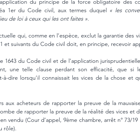
e application du principe de la force obligatoire des co
linéa 1er du Code civil, aux termes duquel 
« les conve
eu de loi à ceux qui les ont faites ».
tuelle qui, comme en l’espèce, exclut la garantie des v
41 et suivants du Code civil doit, en principe, recevoir ap
le 1643 du Code civil et de l’application jurisprudentielle q
nt, une telle clause perdant son efficacité, que si l
t-à-dire lorsqu’il connaissait les vices de la chose et qu
rs aux acheteurs de rapporter la preuve de la mauvaise
combe de rapporter la preuve de la réalité des vices et de
ien vendu (Cour d’appel, 9ème chambre, arrêt n° 73/19 d
 rôle).