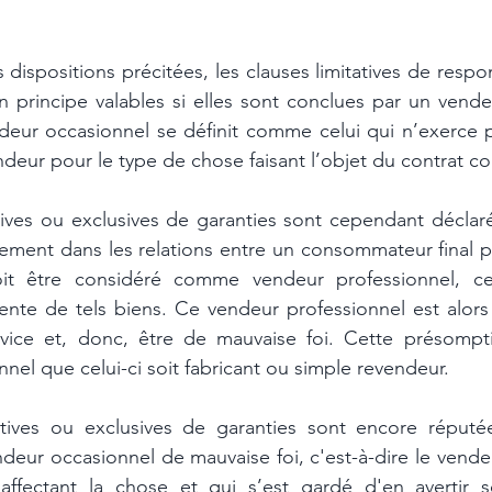
 dispositions précitées, les clauses limitatives de respon
n principe valables si elles sont conclues par un vende
deur occasionnel se définit comme celui qui n’exerce pas
ndeur pour le type de chose faisant l’objet du contrat co
atives ou exclusives de garanties sont cependant déclaré
rement dans les relations entre un consommateur final pr
oit être considéré comme vendeur professionnel, celui
 vente de tels biens. Ce vendeur professionnel est alors
vice et, donc, être de mauvaise foi. Cette présompti
nel que celui-ci soit fabricant ou simple revendeur.
atives ou exclusives de garanties sont encore réputé
deur occasionnel de mauvaise foi, c'est-à-dire le vendeu
affectant la chose et qui s’est gardé d'en avertir so