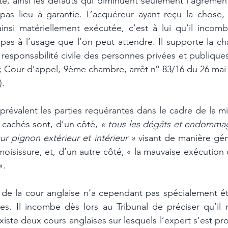
té, ainsi les défauts qui diminuent seulement l’agrémen
pas lieu à garantie. L’acquéreur ayant reçu la chose, e
ainsi matériellement exécutée, c’est à lui qu’il incombe
as à l’usage que l’on peut attendre. Il supporte la cha
esponsabilité civile des personnes privées et publiques
 ; Cour d’appel, 9ème chambre, arrêt n° 83/16 du 26 mai 
).
prévalent les parties requérantes dans le cadre de la m
 cachés sont, d’un côté, 
« tous les dégâts et endommag
r pignon extérieur et intérieur »
 visant de manière gén
oisissure, et, d’un autre côté, « la mauvaise exécution de
».
de la cour anglaise n’a cependant pas spécialement é
ntes. Il incombe dès lors au Tribunal de préciser qu’il 
existe deux cours anglaises sur lesquels l’expert s’est p