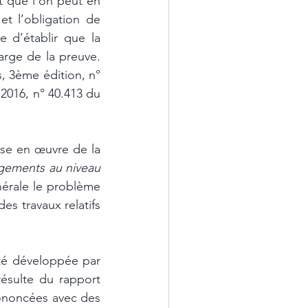
t que l’on peut en 
t l’obligation de 
 d’établir que la 
rge de la preuve. 
, 3ème édition, n° 
2016, n° 40.413 du 
ise en œuvre de la 
ements au niveau 
érale le problème 
s travaux relatifs 
té développée par 
résulte du rapport 
rononcées avec des 