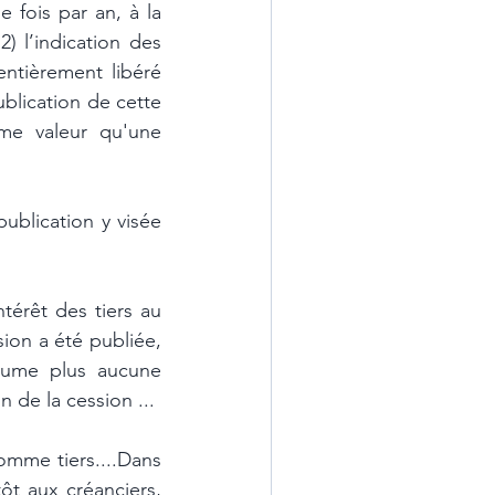
 fois par an, à la 
) l’indication des 
ntièrement libéré 
blication de cette 
me valeur qu'une 
ublication y visée 
térêt des tiers au 
ion a été publiée, 
ssume plus aucune 
n de la cession ...
omme tiers....Dans 
ôt aux créanciers, 