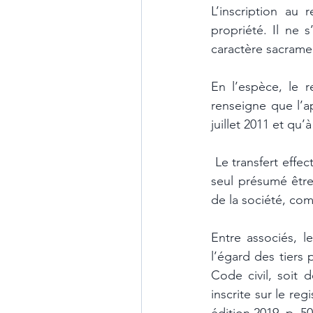
L’inscription au
propriété. Il ne s
caractère sacramen
En l’espèce, le r
renseigne que l’ap
juillet 2011 et qu’
 Le transfert effectué, celui dont le nom figure sur le registre des actionnaires nominatifs est 
seul présumé être 
de la société, com
Entre associés, l
l’égard des tiers 
Code civil, soit d
inscrite sur le re