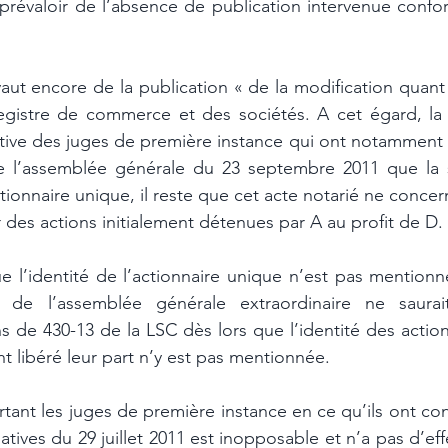
prévaloir de l’absence de publication intervenue confor
aut encore de la publication « de la modification quant à
egistre de commerce et des sociétés. A cet égard, la 
ive des juges de première instance qui ont notamment re
de l’assemblée générale du 23 septembre 2011 que la 
ionnaire unique, il reste que cet acte notarié ne concern
des actions initialement détenues par A au profit de D. 
e l’identité de l’actionnaire unique n’est pas mentionné
 de l’assemblée générale extraordinaire ne saurait
s de 430-13 de la LSC dès lors que l’identité des action
 libéré leur part n’y est pas mentionnée. 
rtant les juges de première instance en ce qu’ils ont con
tives du 29 juillet 2011 est inopposable et n’a pas d’effet