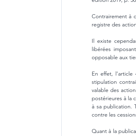
édition 2019, p. 50
Contrairement à ce
registre des actio
Il existe cependa
libérées imposant
opposable aux tier
En effet, l’artic
stipulation contra
valable des action
postérieures à la 
à sa publication. 
contre les cessionn
Quant à la publicat