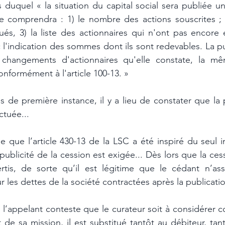
duquel « la situation du capital social sera publiée une
le comprendra : 1) le nombre des actions souscrites ; 2
ués, 3) la liste des actionnaires qui n'ont pas encore e
c l'indication des sommes dont ils sont redevables. La pu
s changements d'actionnaires qu'elle constate, la mê
onformément à l'article 100-13. » 
es de première instance, il y a lieu de constater que la p
ctuée... 
e que l’article 430-13 de la LSC a été inspiré du seul in
 publicité de la cession est exigée... Dès lors que la cess
ertis, de sorte qu’il est légitime que le cédant n’a
r les dettes de la société contractées après la publicatio
l’appelant conteste que le curateur soit à considérer c
de sa mission, il est substitué tantôt au débiteur, tant