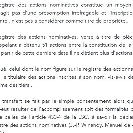
 registre des actions nominatives constitue un moyen
’agit pas d’une présomption irréfragable et l’inscripti
tel, n’est pas à considérer comme titre de propriété..
egistre des actions nominatives, versé à titre de pièce
pelant a détenu 51 actions entre la constitution de la 
à partir de cette dernière date il ne détient plus d’actions.
le titulaire des actions inscrites à son nom, vis-à-vis de
me des tiers... 
e transfert se fait par le simple consentement alors que
peut résulter de l’accomplissement soit des formalités de
e celles de l’article 430-4 de la LSC, à savoir la déclar
gistre des actions nominatives (J.-P. Winandy, Manuel de d