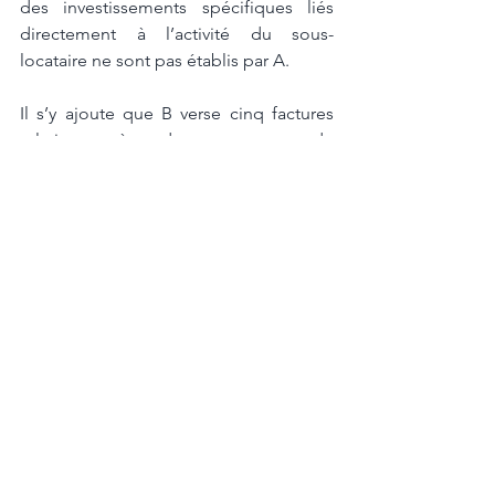
des investissements spécifiques liés 
directement à l’activité du sous-
locataire ne sont pas établis par A. 
Il s’y ajoute que B verse cinq factures 
relatives à des travaux de 
transformation du magasin, datées 
après la signature du contrat de bail 
portant sur le local commercial au rez-
de-chaussée. Il en résulte que B elle-
même a fait effectuer des travaux liés 
directement à son activité commerciale, 
et non pas A. 
Il y a, également, lieu de relever qu’A 
affirme qu’elle a déboursé des sommes 
importantes afin de pouvoir mettre en 
sous-location l’immeuble en cause. 
Cependant, les investissements faits par 