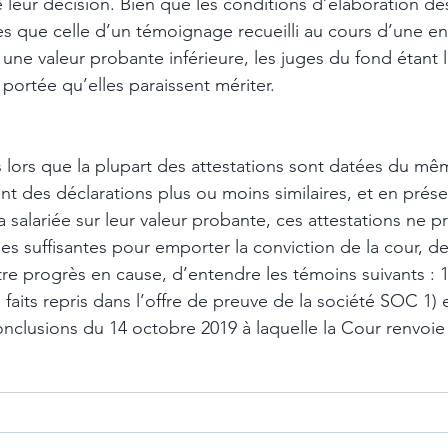
le leur décision. Bien que les conditions d’élaboration des
es que celle d’un témoignage recueilli au cours d’une en
une valeur probante inférieure, les juges du fond étant li
 portée qu’elles paraissent mériter. 
 lors que la plupart des attestations sont datées du mêm
nt des déclarations plus ou moins similaires, et en prés
a salariée sur leur valeur probante, ces attestations ne p
ies suffisantes pour emporter la conviction de la cour, de 
tre progrès en cause, d’entendre les témoins suivants : 1) 
es faits repris dans l’offre de preuve de la société SOC 1)
onclusions du 14 octobre 2019 à laquelle la Cour renvoie