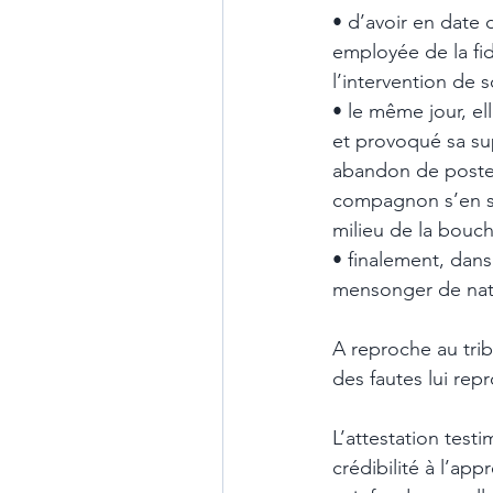
• d’avoir en date 
employée de la fi
l’intervention de 
• le même jour, el
et provoqué sa sup
abandon de poste e
compagnon s’en se
milieu de la bouch
• finalement, dan
mensonger de natur
A reproche au tribu
des fautes lui rep
L’attestation test
crédibilité à l’ap