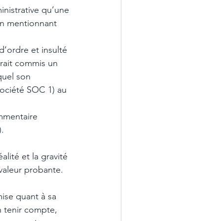
inistrative qu’une 
en mentionnant 
d’ordre et insulté 
urait commis un 
quel son 
ociété SOC 1) au 
mmentaire 
. 
lité et la gravité 
valeur probante. 
mise quant à sa 
n tenir compte, 