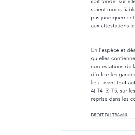
soit fonder sur el
soient moins fiabl
pas juridiquement 
aux attestations la
En l’espèce et dès
qu’elles contienne
contestations de l
d’office les garant
lieu, avant tout au
4) T4, 5) T5, sur l
reprise dans les c
DROIT DU TRAVAIL