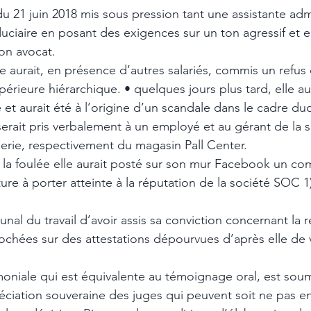
du 21 juin 2018 mis sous pression tant une assistante adm
duciaire en posant des exigences sur un ton agressif et 
son avocat. 
le aurait, en présence d’autres salariés, commis un refus 
érieure hiérarchique. • quelques jours plus tard, elle a
t aurait été à l’origine d’un scandale dans le cadre du
rait pris verbalement à un employé et au gérant de la s
erie, respectivement du magasin Pall Center. 
s la foulée elle aurait posté sur son mur Facebook un co
e à porter atteinte à la réputation de la société SOC 1)
nal du travail d’avoir assis sa conviction concernant la réa
rochées sur des attestations dépourvues d’après elle de 
imoniale qui est équivalente au témoignage oral, est sou
préciation souveraine des juges qui peuvent soit ne pas e