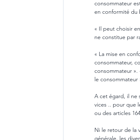
consommateur est e
en conformité du b
« Il peut choisir 
ne constitue par r
« La mise en confo
consommateur, com
consommateur ». «
le consommateur »
A cet égard, il ne
vices .. pour que l
ou des articles 16
Ni le retour de la 
générale, les div