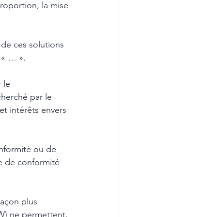
roportion, la mise 
 de ces solutions 
 « … ». 
 le 
herché par le 
t intérêts envers 
onformité ou de 
ie de conformité 
façon plus 
W) ne permettent, 