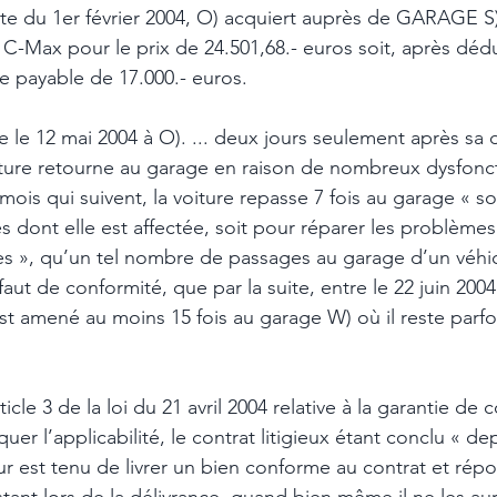
te du 1er février 2004, O) acquiert auprès de GARAGE S)
C-Max pour le prix de 24.501,68.- euros soit, après déd
de payable de 17.000.- euros. 
ée le 12 mai 2004 à O). ... deux jours seulement après sa d
oiture retourne au garage en raison de nombreux dysfon
ois qui suivent, la voiture repasse 7 fois au garage « s
es dont elle est affectée, soit pour réparer les problèmes
res », qu’un tel nombre de passages au garage d’un véhic
ut de conformité, que par la suite, entre le 22 juin 2004
est amené au moins 15 fois au garage W) où il reste parf
icle 3 de la loi du 21 avril 2004 relative à la garantie de c
er l’applicabilité, le contrat litigieux étant conclu « dep
ur est tenu de livrer un bien conforme au contrat et rép