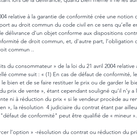
tant lors de la délivrance, quand bien même il ne les aur
 2004 relative à la garantie de conformité crée une notion
ort au droit commun du code civil en ce sens qu’elle e
 de délivrance d’un objet conforme aux dispositions contr
nformité de droit commun, et, d'autre part, l’obligation 
roit commun ..
roits du consommateur » de la loi du 21 avril 2004 relative 
ellé comme suit : « (1) En cas de défaut de conformité,
le bien et de se faire restituer le prix ou de garder le bi
du prix de vente », étant cependant souligné qu’il n’y a l
ente ni à réduction du prix « si le vendeur procède au 
en », la résolution  4 judiciaire du contrat étant par ailleu
e "défaut de conformité" peut être qualifié de « mineur ».
rcer l’option » -résolution du contrat ou réduction du prix