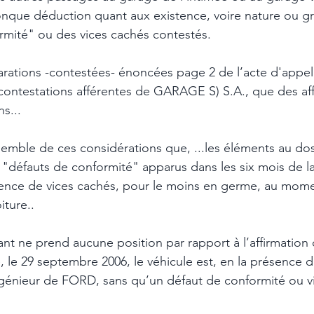
onque déduction quant aux existence, voire nature ou gr
rmité" ou des vices cachés contestés. 
rations -contestées- énoncées page 2 de l’acte d'appel 
ontestations afférentes de GARAGE S) S.A., que des affi
ns...
semble de ces considérations que, ...les éléments au doss
 "défauts de conformité" apparus dans les six mois de la 
stence de vices cachés, pour le moins en germe, au mome
iture..
nt ne prend aucune position par rapport à l’affirmatio
e, le 29 septembre 2006, le véhicule est, en la présence d
ngénieur de FORD, sans qu’un défaut de conformité ou vi