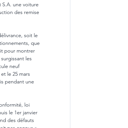
 S.A. une voiture 
uction des remise 
élivrance, soit le 
ctionnements, que 
oit pour montrer 
 surgissant les 
ule neuf 
 et le 25 mars 
ois pendant une 
onformité, loi 
uis le 1er janvier 
ond des défauts 