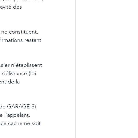
avité des 
ne constituent, 
rmations restant 
ier n’établissent 
délivrance (loi 
nt de la 
n de GARAGE S) 
e l’appelant, 
ce caché ne soit 