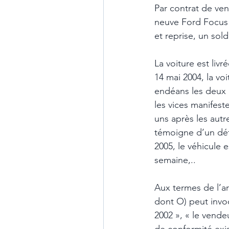
Par contrat de ven
neuve Ford Focus 
et reprise, un sol
La voiture est livr
14 mai 2004, la v
endéans les deux m
les vices manifest
uns après les aut
témoigne d’un défa
2005, le véhicule 
semaine,.. 
Aux termes de l’art
dont O) peut invoqu
2002 », « le vende