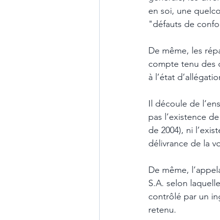
en soi, une quelc
"défauts de confo
De même, les répa
compte tenu des c
à l’état d’allégatio
Il découle de l’en
pas l’existence de
de 2004), ni l’exi
délivrance de la vo
De même, l’appela
S.A. selon laquell
contrôlé par un i
retenu. 