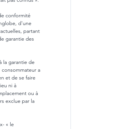
ait pas connus ». 
 de conformité 
nglobe, d'une 
actuelles, partant 
de garantie des 
à la garantie de 
 le consommateur a 
en et de se faire 
ieu ni à 
remplacement ou à 
rs exclue par la 
 
- « le 