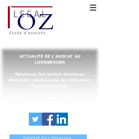
ACTUALITÉ DE L'AVOCAT AU
LUXEMBOURG
Retrouvez les toutes dernières
décisions rendues par les tribunaux
luxembourgeois
Abonnez-vous à notre page sur les
réseaux sociaux
DROIT DU TRAVAIL