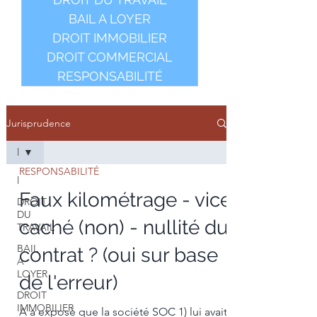
BAIL A LOYER
DROIT IMMOBILIER
DROIT COMMERCIAL
RESPONSABILITÉ
Jurisprudence
l
RESPONSABILITÉ
l
Faux kilométrage - vice
DROIT
DU
caché (non) - nullité du
TRAVAIL
BAIL
contrat ? (oui sur base
A
LOYER
de l'erreur)
DROIT
IMMOBILIER
A a exposé que la société SOC 1) lui avait