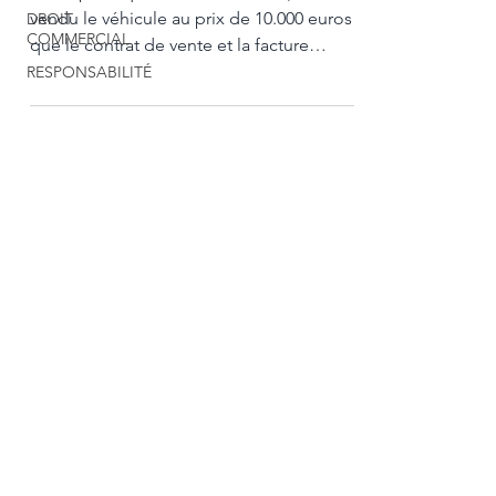
vendu le véhicule au prix de 10.000 euros et
DROIT
COMMERCIAL
que le contrat de vente et la facture
indiquaient
RESPONSABILITÉ