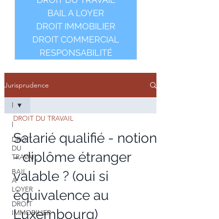
BAIL A LOYER
DROIT IMMOBILIER
DROIT COMMERCIAL
RESPONSABILITÉ
Jurisprudence
l
DROIT DU TRAVAIL
l
Salarié qualifié - notion
DROIT
DU
- diplôme étranger
TRAVAIL
BAIL
valable ? (oui si
A
LOYER
équivalence au
DROIT
Luxembourg)
IMMOBILIER