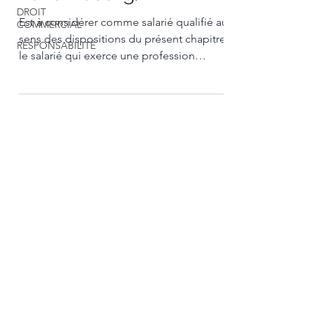
DROIT
Est à considérer comme salarié qualifié au
COMMERCIAL
sens des dispositions du présent chapitre,
RESPONSABILITÉ
le salarié qui exerce une profession
comportant un...