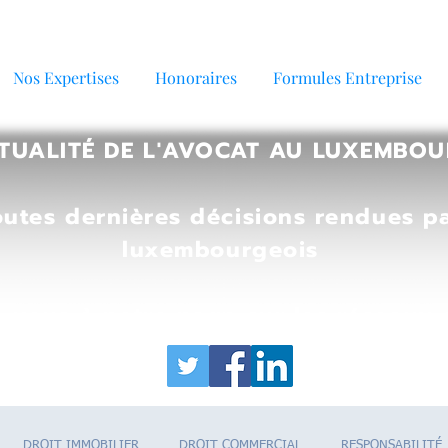
Nos Expertises
Honoraires
Formules Entreprise
TUALITÉ DE L'AVOCAT AU LUXEMBO
outes dernières décisions rendues pa
luxembourgeois
-vous à notre page sur les réseaux
DROIT IMMOBILIER
DROIT COMMERCIAL
RESPONSABILITÉ