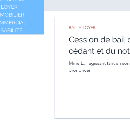
A LOYER
MMOBILIER
OMMERCIAL
BAIL A LOYER
SABILITÉ
Cession de bail
cédant et du not
Mme L..., agissant tant en so
prononcer