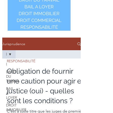
BAIL A LOYER
DROIT IMMOBILIER
DROIT COMMERCIAL
RESPONSABILITÉ
Jurisprudence
l
RESPONSABILITÉ
l
Obligation de fournir
DROIT
DU
une caution pour agir en
TRAVAIL
BAIL
justice (oui) - quelles
A
LOYER
sont les conditions ?
DROIT
IMMOBILIER
C’est à juste titre que les juges de première