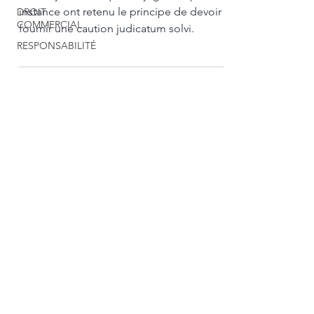
instance ont retenu le principe de devoir
DROIT
COMMERCIAL
fournir une caution judicatum solvi.
RESPONSABILITÉ