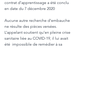
contrat d’apprentissage a été conclu 
en date du 7 décembre 2020  
Aucune autre recherche d’embauche 
ne résulte des pièces versées. 
L’appelant soutient qu’en pleine crise 
sanitaire liée au COVID-19, il lui avait 
été  impossible de remédier à sa 
situation, alors qu’il travaillait dans 
l’événementiel. 
A  cet égard, il y a lieu de rappeler 
qu’au moment de sa démission, la 
crise sanitaire  encore à venir, n’avait 
pas pu impacter les activités 
économiques au Luxembourg et  
partant, la recherche d’une nouvelle 
embauche. Si l’entretien du 13 août 
2019 a finalement abouti à la signature 