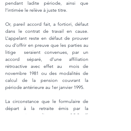
pendant ladite période, ainsi que 
l’intimée le relève à juste titre.  
Or, pareil accord fait, a fortiori, défaut 
dans le contrat de travail en cause. 
L’appelant reste en défaut de prouver 
ou d’offrir en preuve que les parties au 
litige  seraient convenues, par un 
accord séparé, d’une affiliation 
rétroactive avec effet au  mois de 
novembre 1981 ou des modalités de 
calcul de la pension couvrant la  
période antérieure au 1er janvier 1995.  
La circonstance que le formulaire de 
départ à la retraite émis par la 
compagnie  d’assurance SOC 2) 
renseigne, comme « date d’entrée dans 
l’entreprise », le 1er novembre 1981, ne 