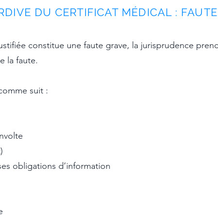
RDIVE DU CERTIFICAT MÉDICAL : FAUTE
justifiée constitue une faute grave, la jurisprudence pren
e la faute.
comme suit :​
nvolte
)
 ses obligations d’information
e