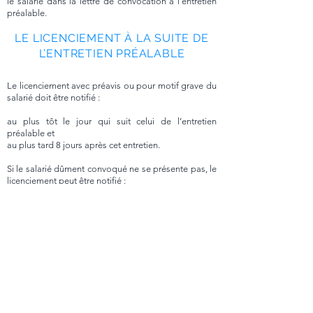
le salarié dans la lettre de convocation à l’entretien
préalable.
LE LICENCIEMENT À LA SUITE DE
L’ENTRETIEN PRÉALABLE
Le licenciement avec préavis ou pour motif grave du
salarié doit être notifié :
au plus tôt le jour qui suit celui de l’entretien
préalable et
au plus tard 8 jours après cet entretien.
Si le salarié dûment convoqué ne se présente pas, le
licenciement peut être notifié :
au plus tôt le jour qui suit celui fixé pour l’entretien
préalable et
au plus tard huit jours après le jour fixé pour
l’entretien.
Le licenciement notifié sans observation de la
procédure prévue au présent article est irrégulier
pour vice de forme