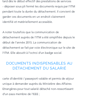
tard dès le début effectif des prestations de services
- déposer sous pli fermé les documents requis par l’ITM
pendant toute la durée du détachement. Il convient de
garder ces documents en un endroit clairement
identifié et matériellement accessible.
A noter toutefois que la communication de
détachement auprès de l’ITM a été simplifiée depuis le
début de l’année 2015. La communication de
détachement se fait par voie électronique sur le site de
l’ITM. Elle aboutit à l’octroi d’un badge social.
DOCUMENTS INDISPENSABLES AU
DÉTACHEMENT DU SALARIÉ
carte d’identité / passeport valable et permis de séjour
unique à demander auprès du Ministère des Affaires
Etrangères pour tout salarié détaché non-ressortissant
d’un pays membre de l’EEE ;
formulaire A1 (anciennement E101) renseignant sur
l’affiliation auprès d’un organisme de sécurité sociale
du pays d’origine. (à demander avant le détachement