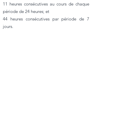
11 heures consécutives au cours de chaque
période de 24 heures; et
44 heures consécutives par période de 7
jours.
​En cas de non-respect de la période de
repos, l’employé peut se voir accorder des
jours de congés supplémentaires.
1, rue du Saint-Esprit
L-1475 Luxembourg